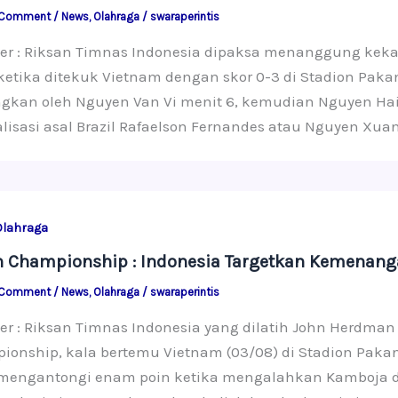
 Comment
/
News
,
Olahraga
/
swaraperintis
ter : Riksan Timnas Indonesia dipaksa menanggung ke
ketika ditekuk Vietnam dengan skor 0-3 di Stadion Pakan
ingkan oleh Nguyen Van Vi menit 6, kemudian Nguyen Hai
lisasi asal Brazil Rafaelson Fernandes atau Nguyen Xu
Olahraga
n Championship : Indonesia Targetkan Kemenan
 Comment
/
News
,
Olahraga
/
swaraperintis
er : Riksan Timnas Indonesia yang dilatih John Herdma
ionship, kala bertemu Vietnam (03/08) di Stadion Paka
 mengantongi enam poin ketika mengalahkan Kamboja da