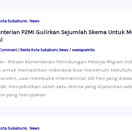
,
Kota Sukabumi
News
nterian P2MI Gulirkan Sejumlah Skema Untuk M
l
 Comment
/
Berita Kota Sukabumi
,
News
/
swaraperintis
er : Riksan Kementerian Pelindungan Pekerja Migran In
 untuk memastikan Indonesia bisa memenuhi kebutuhan 
rudin, usai membuka International Job Fair yang diada
026, menyebutkan salah satu skema yang dijalankan ada
am yang merupakan
,
Kota Sukabumi
News