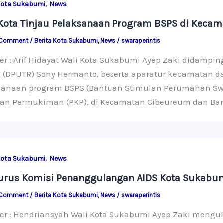
,
Kota Sukabumi
News
Kota Tinjau Pelaksanaan Program BSPS di Keca
 Comment
/
Berita Kota Sukabumi
,
News
/
swaraperintis
er : Arif Hidayat Wali Kota Sukabumi Ayep Zaki didamp
 (DPUTR) Sony Hermanto, beserta aparatur kecamatan da
sanaan program BSPS (Bantuan Stimulan Perumahan Sw
an Permukiman (PKP), di Kecamatan Cibeureum dan Baros.
,
Kota Sukabumi
News
rus Komisi Penanggulangan AIDS Kota Sukabumi 
 Comment
/
Berita Kota Sukabumi
,
News
/
swaraperintis
ter : Hendriansyah Wali Kota Sukabumi Ayep Zaki meng