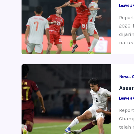
Leave a
Repor
2026, 
dijar
natura
,
News
Asea
Leave a
Report
Champ
telah