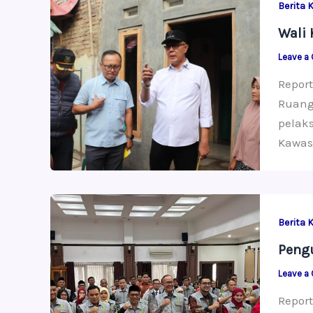
Berita 
Wali 
Leave a
Report
Ruang
pelak
Kawas
Berita 
Pengu
Leave a
Repor