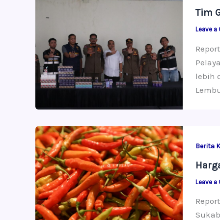
Tim G
Leave a
Report
Pelaya
lebih 
Lembur
Berita 
Harga
Leave a
Report
Sukab