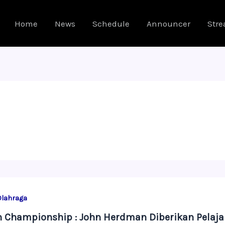
Home
News
Schedule
Announcer
Str
Olahraga
 Championship : John Herdman Diberikan Pelaja