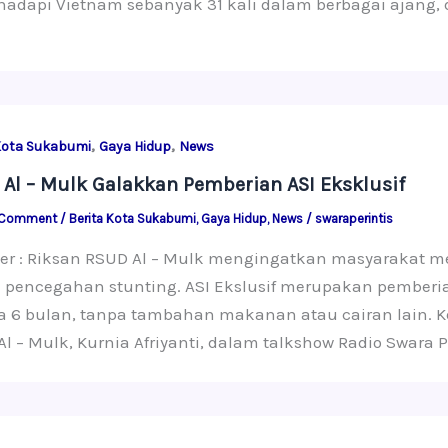
dapi Vietnam sebanyak 31 kali dalam berbagai ajang, d
,
,
Kota Sukabumi
Gaya Hidup
News
Al – Mulk Galakkan Pemberian ASI Eksklusif
 Comment
/
Berita Kota Sukabumi
,
Gaya Hidup
,
News
/
swaraperintis
ter : Riksan RSUD Al – Mulk mengingatkan masyarakat m
pencegahan stunting. ASI Ekslusif merupakan pemberian
a 6 bulan, tanpa tambahan makanan atau cairan lain. 
l – Mulk, Kurnia Afriyanti, dalam talkshow Radio Swara P