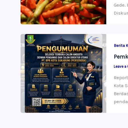
Gede. 
Diskum
Berita 
Pemk
Leave a
Repor
Kota S
Berda
pendaf