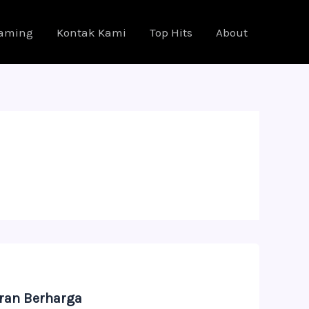
eaming
Kontak Kami
Top Hits
About
ran Berharga