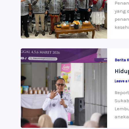
Penan
yang 
penan
keseh
Berita 
Hidu
Leave a
Report
Sukabu
Lembu
aneka