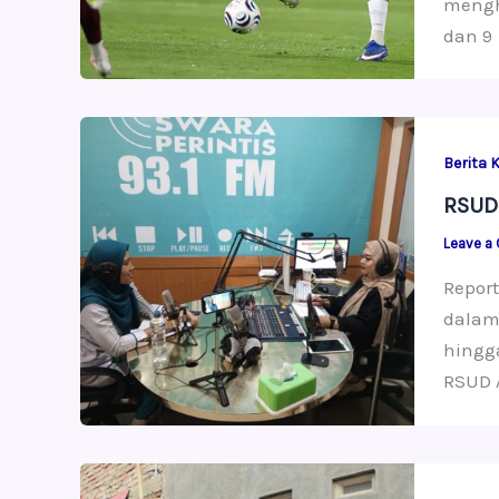
mengha
dan 9
Berita 
RSUD 
Leave a
Repor
dalam 
hingg
RSUD A