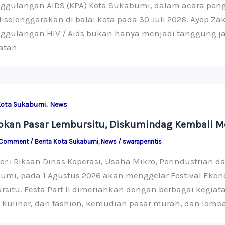
ggulangan AIDS (KPA) Kota Sukabumi, dalam acara peng
diselenggarakan di balai kota pada 30 Juli 2026. Ayep
ggulangan HIV / Aids bukan hanya menjadi tanggung 
atan
,
Kota Sukabumi
News
pkan Pasar Lembursitu, Diskumindag Kembali Me
 Comment
/
Berita Kota Sukabumi
,
News
/
swaraperintis
er : Riksan Dinas Koperasi, Usaha Mikro, Perindustrian
mi, pada 1 Agustus 2026 akan menggelar Festival Ekono
rsitu. Festa Part II dimeriahkan dengan berbagai kegia
 kuliner, dan fashion, kemudian pasar murah, dan lom