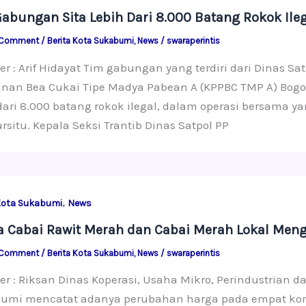
abungan Sita Lebih Dari 8.000 Batang Rokok Ileg
 Comment
/
Berita Kota Sukabumi
,
News
/
swaraperintis
er : Arif Hidayat Tim gabungan yang terdiri dari Dinas 
nan Bea Cukai Tipe Madya Pabean A (KPPBC TMP A) Bogor
dari 8.000 batang rokok ilegal, dalam operasi bersama 
situ. Kepala Seksi Trantib Dinas Satpol PP
,
Kota Sukabumi
News
 Cabai Rawit Merah dan Cabai Merah Lokal Men
 Comment
/
Berita Kota Sukabumi
,
News
/
swaraperintis
er : Riksan Dinas Koperasi, Usaha Mikro, Perindustrian
umi mencatat adanya perubahan harga pada empat komodi