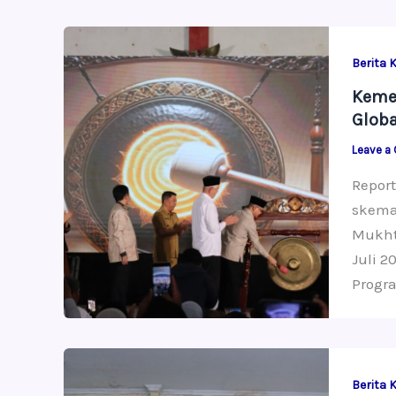
Berita 
Keme
Globa
Leave a
Report
skema
Mukhta
Juli 2
Progr
Berita 