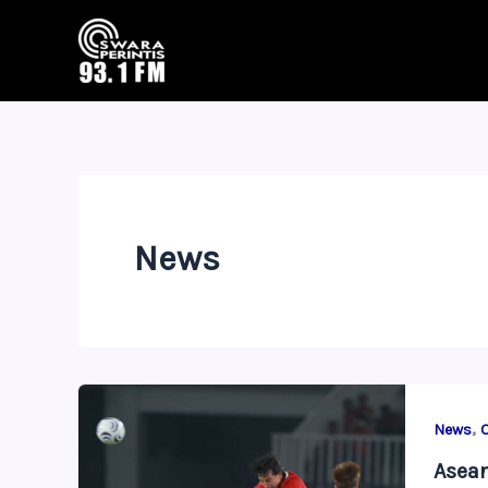
Skip
to
content
News
,
News
Asean