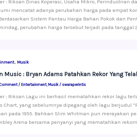
er : Riksan Dinas Koperasi, Usaha Mikro, Perindustrian
umi mencatat adanya perubahan harga pada empat komodi
Berdasarkan Sistem Pantau Harga Bahan Pokok dan Penti
indag, perubahan harga tersebut terjadi pada tanggal 29
,
ainment
Musik
in Music : Bryan Adams Patahkan Rekor Yang Tel
 Comment
/
Entertainment
,
Musik
/
swaraperintis
er : Riksan Lagu ini berhasil mematahkan rekor lagu te
s Chart, yang sebelumnya dipegang oleh lagu berjudul “
an pada 1955. Bahkan Slim Whitman pun merayakan peme
mbley Arena bersama penyanyi yang mematahkan rekorn