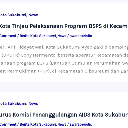
,
Kota Sukabumi
News
Kota Tinjau Pelaksanaan Program BSPS di Keca
 Comment
/
Berita Kota Sukabumi
,
News
/
swaraperintis
er : Arif Hidayat Wali Kota Sukabumi Ayep Zaki didamp
 (DPUTR) Sony Hermanto, beserta aparatur kecamatan da
sanaan program BSPS (Bantuan Stimulan Perumahan Sw
an Permukiman (PKP), di Kecamatan Cibeureum dan Baros.
,
Kota Sukabumi
News
rus Komisi Penanggulangan AIDS Kota Sukabumi 
 Comment
/
Berita Kota Sukabumi
,
News
/
swaraperintis