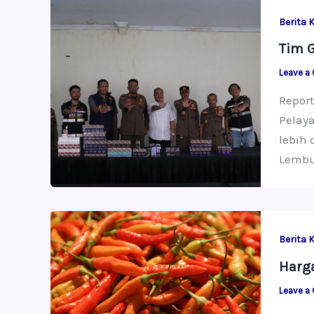
Berita 
Tim G
Leave a
Report
Pelaya
lebih 
Lembur
Berita 
Harga
Leave a