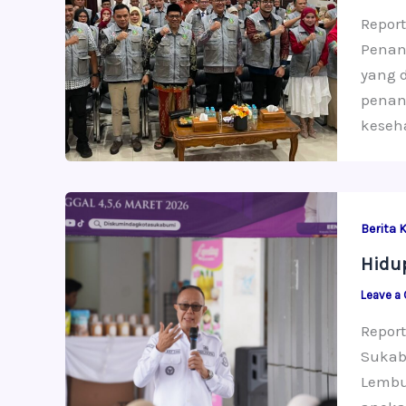
Repor
Penan
yang 
penan
keseh
Berita 
Hidu
Leave a
Report
Sukabu
Lembu