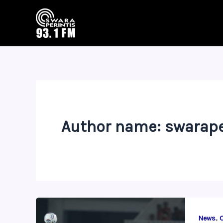
Skip
to
content
Author name: swarape
,
News