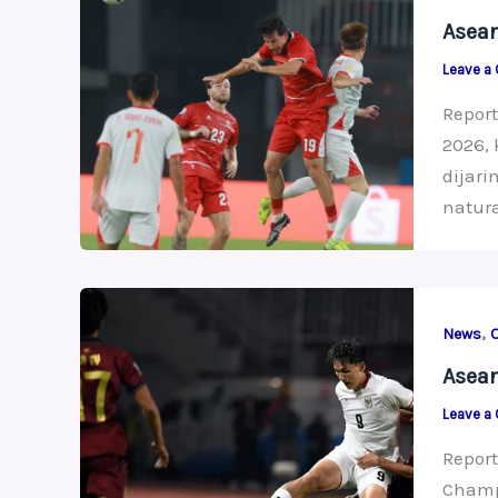
Asean
Leave a
Repor
2026, 
dijar
natura
,
News
Asea
Leave a
Report
Champ