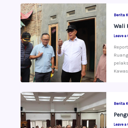
Berita 
Wali 
Leave a
Report
Ruang
pelak
Kawas
Berita 
Pengu
Leave a