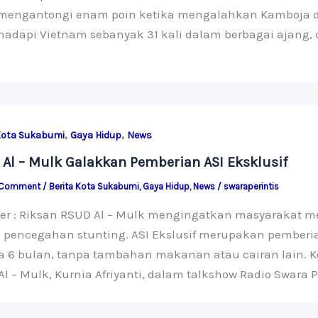
 mengantongi enam poin ketika mengalahkan Kamboja da
dapi Vietnam sebanyak 31 kali dalam berbagai ajang, d
,
,
Kota Sukabumi
Gaya Hidup
News
Al – Mulk Galakkan Pemberian ASI Eksklusif
 Comment
/
Berita Kota Sukabumi
,
Gaya Hidup
,
News
/
swaraperintis
ter : Riksan RSUD Al – Mulk mengingatkan masyarakat m
pencegahan stunting. ASI Ekslusif merupakan pemberian
a 6 bulan, tanpa tambahan makanan atau cairan lain. 
l – Mulk, Kurnia Afriyanti, dalam talkshow Radio Swara P