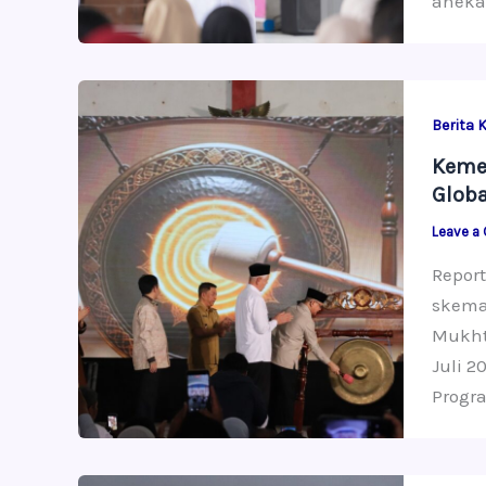
aneka
Berita 
Keme
Globa
Leave a
Report
skema
Mukhta
Juli 2
Progr