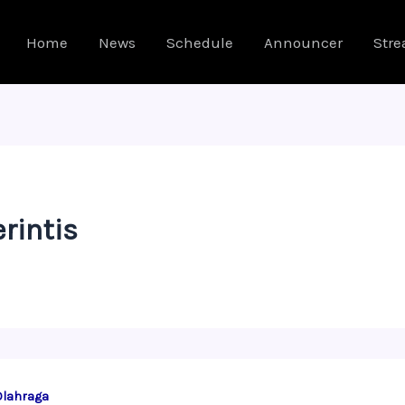
Home
News
Schedule
Announcer
Str
rintis
Olahraga