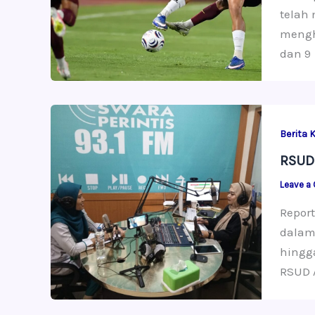
telah
mengha
dan 9
Berita 
RSUD 
Leave a
Repor
dalam 
hingg
RSUD A