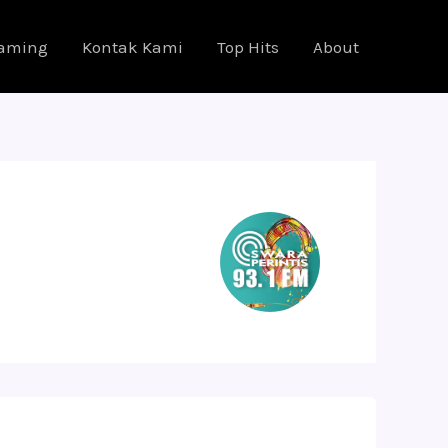
eaming
Kontak Kami
Top Hits
About