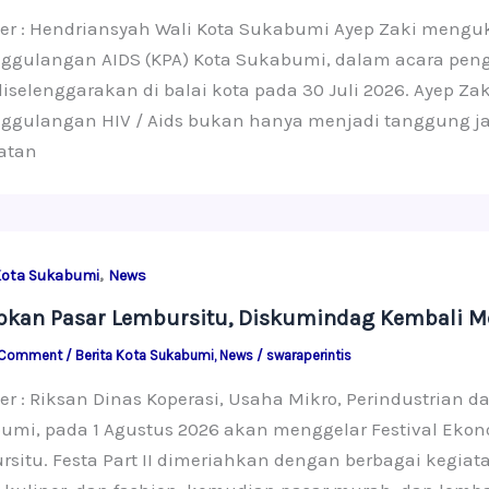
ter : Hendriansyah Wali Kota Sukabumi Ayep Zaki meng
ggulangan AIDS (KPA) Kota Sukabumi, dalam acara peng
diselenggarakan di balai kota pada 30 Juli 2026. Ayep
ggulangan HIV / Aids bukan hanya menjadi tanggung 
atan
,
Kota Sukabumi
News
pkan Pasar Lembursitu, Diskumindag Kembali Me
 Comment
/
Berita Kota Sukabumi
,
News
/
swaraperintis
er : Riksan Dinas Koperasi, Usaha Mikro, Perindustrian
mi, pada 1 Agustus 2026 akan menggelar Festival Ekono
rsitu. Festa Part II dimeriahkan dengan berbagai kegia