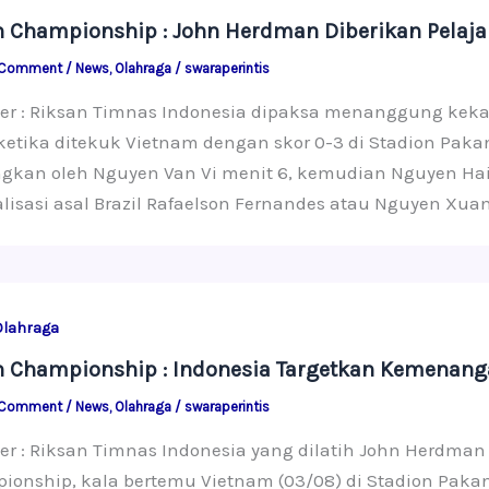
 Championship : John Herdman Diberikan Pelaja
 Comment
/
News
,
Olahraga
/
swaraperintis
ter : Riksan Timnas Indonesia dipaksa menanggung ke
ketika ditekuk Vietnam dengan skor 0-3 di Stadion Pakan
ingkan oleh Nguyen Van Vi menit 6, kemudian Nguyen Hai
lisasi asal Brazil Rafaelson Fernandes atau Nguyen Xu
Olahraga
n Championship : Indonesia Targetkan Kemenan
 Comment
/
News
,
Olahraga
/
swaraperintis
er : Riksan Timnas Indonesia yang dilatih John Herdma
ionship, kala bertemu Vietnam (03/08) di Stadion Paka