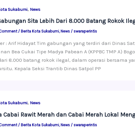
,
Kota Sukabumi
News
abungan Sita Lebih Dari 8.000 Batang Rokok Ileg
 Comment
/
Berita Kota Sukabumi
,
News
/
swaraperintis
er : Arif Hidayat Tim gabungan yang terdiri dari Dinas 
nan Bea Cukai Tipe Madya Pabean A (KPPBC TMP A) Bogor
dari 8.000 batang rokok ilegal, dalam operasi bersama 
situ. Kepala Seksi Trantib Dinas Satpol PP
,
Kota Sukabumi
News
 Cabai Rawit Merah dan Cabai Merah Lokal Men
 Comment
/
Berita Kota Sukabumi
,
News
/
swaraperintis