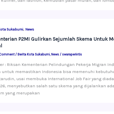
 kuliner, dan fashion, kemudian pasar murah, dan lom
,
Kota Sukabumi
News
nterian P2MI Gulirkan Sejumlah Skema Untuk M
l
 Comment
/
Berita Kota Sukabumi
,
News
/
swaraperintis
er : Riksan Kementerian Pelindungan Pekerja Migran In
 untuk memastikan Indonesia bisa memenuhi kebutuhan 
rudin, usai membuka International Job Fair yang diada
026, menyebutkan salah satu skema yang dijalankan ada
am yang merupakan