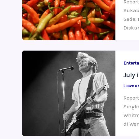
Report
Sukab
Gede. 
Diskum
Entert
July 
Leave a
Report
Single
Whitm
di We