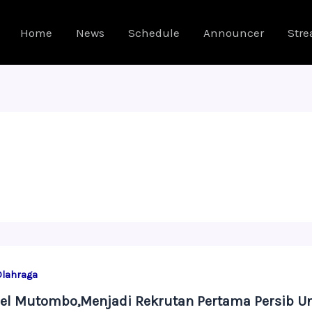
Home
News
Schedule
Announcer
Str
Olahraga
iel Mutombo,Menjadi Rekrutan Pertama Persib 