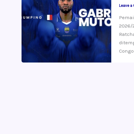
Leave a
Pemai
2026/
Ratch
ditemp
Congo 