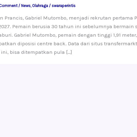
 Comment
/
News
,
Olahraga
/
swaraperintis
n Prancis, Gabriel Mutombo, menjadi rekrutan pertam
2027. Pemain berusia 30 tahun ini sebelumnya bermain 
aburi. Gabriel Mutombo, pemain dengan tinggi 1,91 mete
atkan diposisi centre back. Data dari situs transferma
ini, bisa ditempatkan pula […]