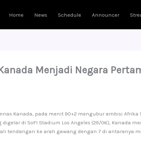
Home
News
Schedule
Announcer
Str
 Kanada Menjadi Negara Perta
mnas Kanada, pada menit 90+2 mengubur ambisi Afrika S
 digelar di SoFI Stadium Los Angeles (29/06), Kanada m
ali tendangan ke arah gawang dengan 7 di antaranya me