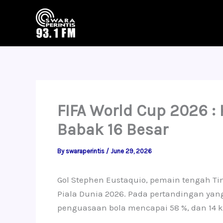
Skip
to
content
FIFA World Cup 2026 :
Babak 16 Besar
By
swaraperintis
/
June 29, 2026
Gol Stephen Eustaquio, pemain tengah Ti
Piala Dunia 2026. Pada pertandingan yang
penguasaan bola mencapai 58 %, dan 14 k