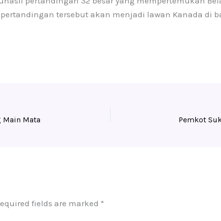
hasil pertandingan 32 besar yang mempertemukan Bela
pertandingan tersebut akan menjadi lawan Kanada di ba
g Main Mata
equired fields are marked
*