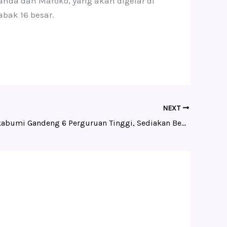
nda dan Maroko, yang akan digelar di
bak 16 besar.
NEXT
Pemkot Sukabumi Gandeng 6 Perguruan Tinggi, Sediakan Beasiswa Bagi 418 Mahasiswa