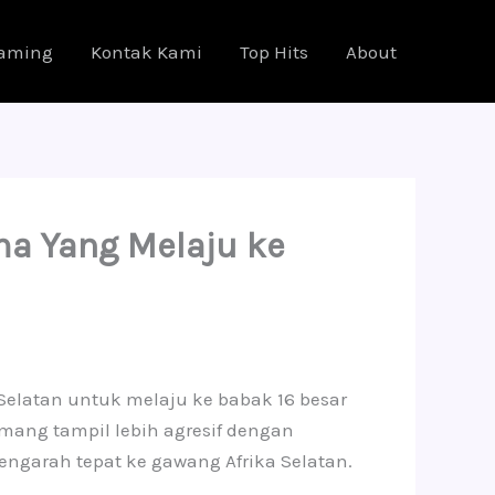
eaming
Kontak Kami
Top Hits
About
ma Yang Melaju ke
elatan untuk melaju ke babak 16 besar
emang tampil lebih agresif dengan
ngarah tepat ke gawang Afrika Selatan.