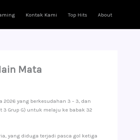
eaming
Kontak Kami
Top Hits
About
Main Mata
ia 2026 yang berkesudahan 3 – 3, dan
t 3 Grup G) untuk melaju ke babak 32
a, yang diduga terjadi pasca gol ketiga