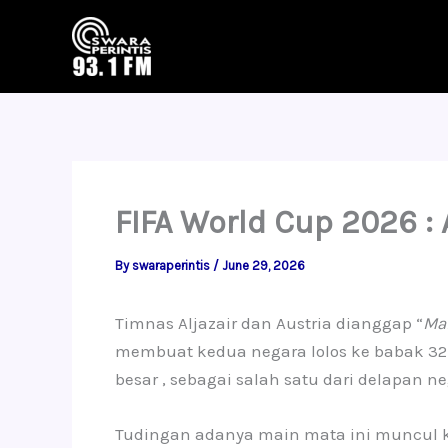
Skip
to
content
FIFA World Cup 2026 : 
By
swaraperintis
/
June 29, 2026
Timnas Aljazair dan Austria dianggap “
Ma
membuat kedua negara lolos ke babak 32 
besar , sebagai salah satu dari delapan ne
Tudingan adanya main mata ini muncul kar