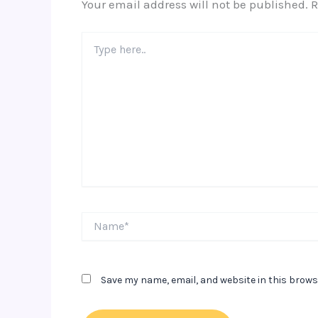
Your email address will not be published.
R
Type
here..
Name*
Save my name, email, and website in this brows