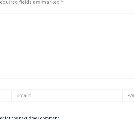
equired fields are marked
*
Email*
Websi
er for the next time I comment.