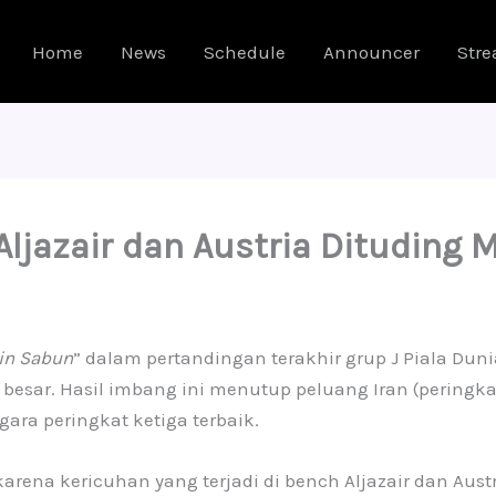
Home
News
Schedule
Announcer
Str
Aljazair dan Austria Dituding 
in Sabun
” dalam pertandingan terakhir grup J Piala Dun
besar. Hasil imbang ini menutup peluang Iran (peringka
gara peringkat ketiga terbaik.
ena kericuhan yang terjadi di bench Aljazair dan Austri