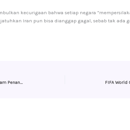
imbulkan kecurigaan bahwa setiap negara “mempersilak
njatuhkan Iran pun bisa dianggap gagal, sebab tak ada 
Dinkes Jalin Kerja Sama Dengan Mitra Strategis Dalam Penanggulangan TBC